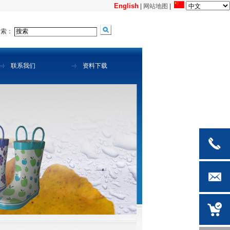
English
|
网站地图
|
搜索：
联系我们
资料下载
0519-
8817002
meihong