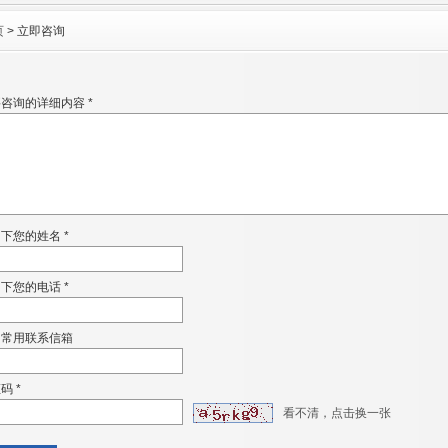
页
> 立即咨询
咨询的详细内容 *
下您的姓名 *
下您的电话 *
的常用联系信箱
码 *
看不清，点击换一张