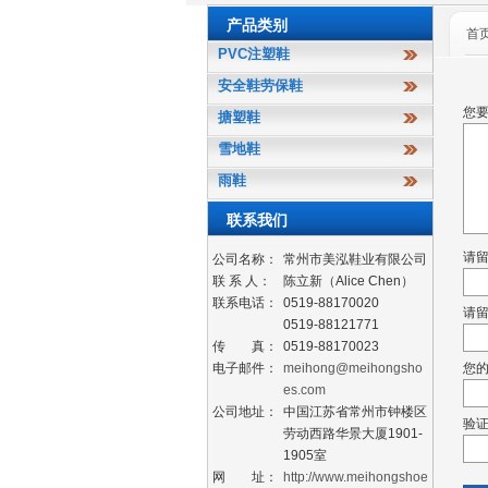
产品类别
首
PVC注塑鞋
安全鞋劳保鞋
您要
搪塑鞋
雪地鞋
雨鞋
联系我们
请留
公司名称：
常州市美泓鞋业有限公司
联 系 人：
陈立新（Alice Chen）
联系电话：
0519-88170020
请留
0519-88121771
传 真：
0519-88170023
电子邮件：
meihong@meihongsho
您
es.com
公司地址：
中国江苏省常州市钟楼区
验证
劳动西路华景大厦1901-
1905室
网 址：
http://www.meihongshoe