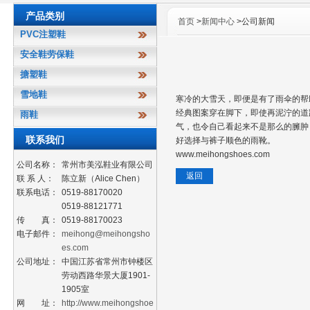
产品类别
首页
>
新闻中心
>公司新闻
PVC注塑鞋
安全鞋劳保鞋
搪塑鞋
雪地鞋
寒冷的大雪天，即便是有了雨伞的帮
经典图案穿在脚下，即使再泥泞的道
雨鞋
气，也令自己看起来不是那么的臃肿
联系我们
好选择与裤子顺色的雨靴。
www.meihongshoes.com
公司名称：
常州市美泓鞋业有限公司
联 系 人：
陈立新（Alice Chen）
联系电话：
0519-88170020
0519-88121771
传 真：
0519-88170023
电子邮件：
meihong@meihongsho
es.com
公司地址：
中国江苏省常州市钟楼区
劳动西路华景大厦1901-
1905室
网 址：
http://www.meihongshoe