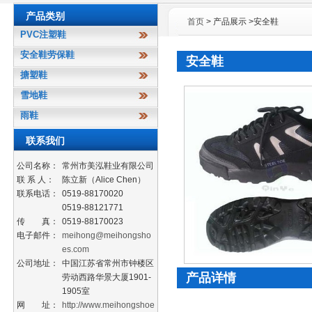
产品类别
首页
> 产品展示 >安全鞋
PVC注塑鞋
安全鞋劳保鞋
安全鞋
搪塑鞋
雪地鞋
雨鞋
联系我们
公司名称：
常州市美泓鞋业有限公司
联 系 人：
陈立新（Alice Chen）
联系电话：
0519-88170020
0519-88121771
传 真：
0519-88170023
电子邮件：
meihong@meihongsho
es.com
公司地址：
中国江苏省常州市钟楼区
产品详情
劳动西路华景大厦1901-
1905室
网 址：
http://www.meihongshoe