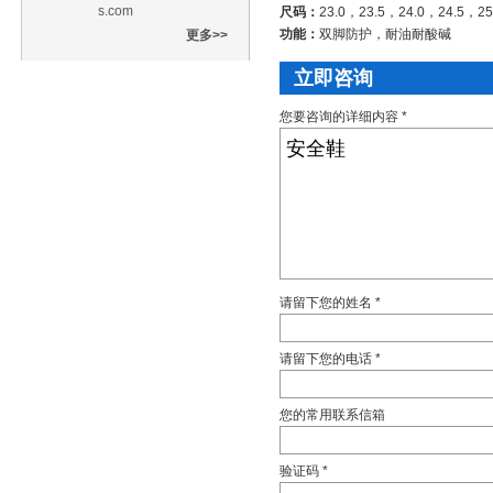
s.com
尺码：
23.0，23.5，24.0，24.5，25
功能：
双脚防护，耐油耐酸碱
更多>>
立即咨询
您要咨询的详细内容 *
请留下您的姓名 *
请留下您的电话 *
您的常用联系信箱
验证码 *